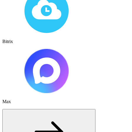
Bitrix
Max