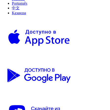
Português
中文
Қазақша