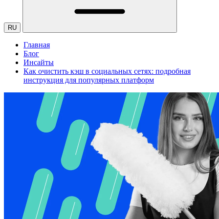
RU
Главная
Блог
Инсайты
Как очистить кэш в социальных сетях: подробная
инструкция для популярных платформ