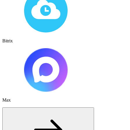
Bitrix
Max