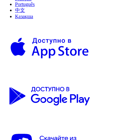
Português
中文
Қазақша