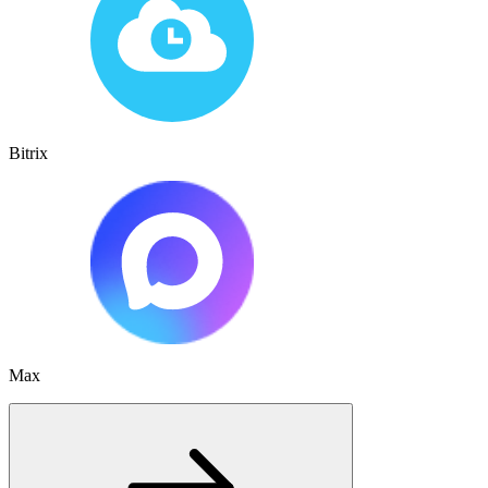
Bitrix
Max