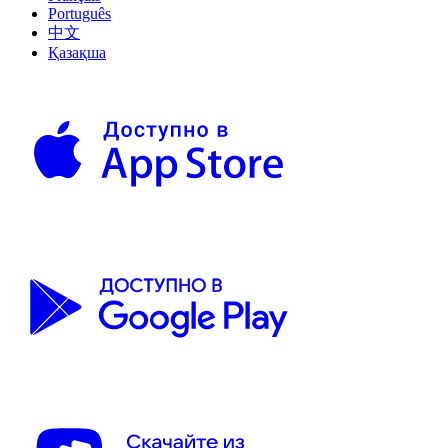
Português
中文
Қазақша