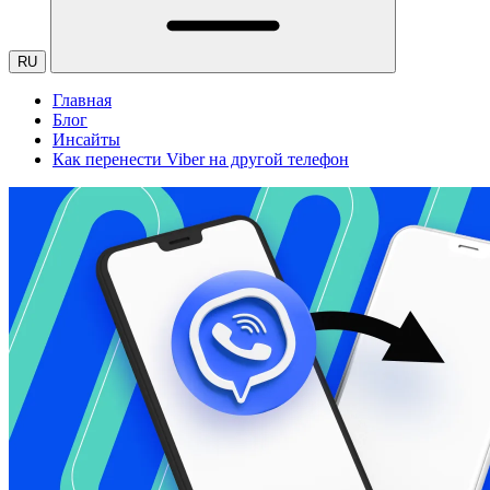
RU
Главная
Блог
Инсайты
Как перенести Viber на другой телефон