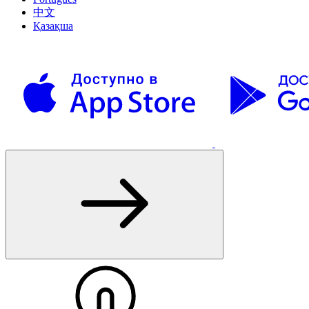
中文
Қазақша