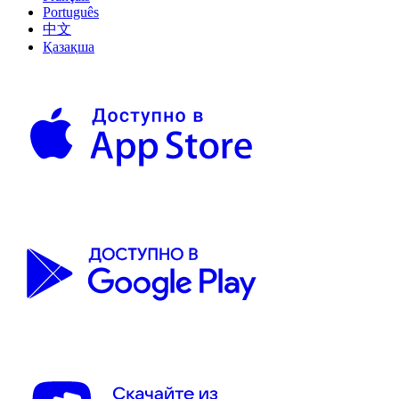
Português
中文
Қазақша