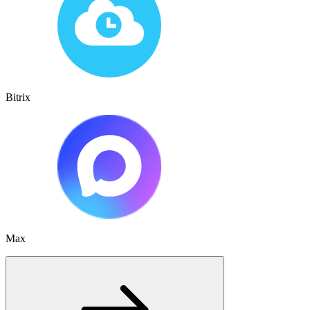
Bitrix
Max