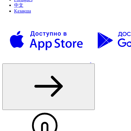
中文
Қазақша