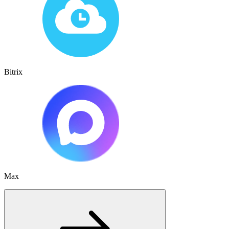
Bitrix
Max