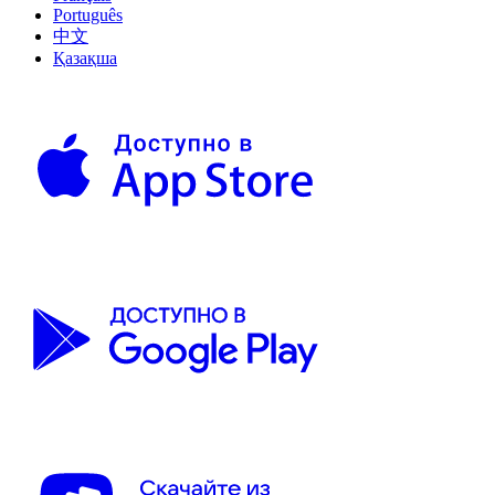
Português
中文
Қазақша