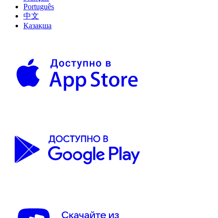
Português
中文
Қазақша