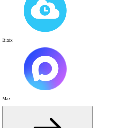
Bitrix
Max