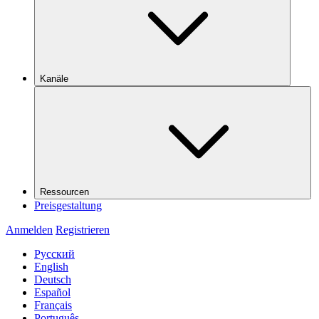
Kanäle
Ressourcen
Preisgestaltung
Anmelden
Registrieren
Русский
English
Deutsch
Español
Français
Português