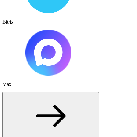
Bitrix
Max