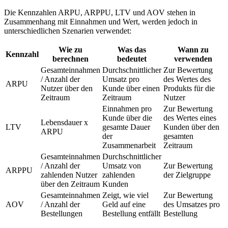
Die Kennzahlen ARPU, ARPPU, LTV und AOV stehen in
Zusammenhang mit Einnahmen und Wert, werden jedoch in
unterschiedlichen Szenarien verwendet:
Wie zu
Was das
Wann zu
Kennzahl
berechnen
bedeutet
verwenden
Gesamteinnahmen
Durchschnittlicher
Zur Bewertung
/ Anzahl der
Umsatz pro
des Wertes des
ARPU
Nutzer über den
Kunde über einen
Produkts für die
Zeitraum
Zeitraum
Nutzer
Einnahmen pro
Zur Bewertung
Kunde über die
des Wertes eines
Lebensdauer x
LTV
gesamte Dauer
Kunden über den
ARPU
der
gesamten
Zusammenarbeit
Zeitraum
Gesamteinnahmen
Durchschnittlicher
/ Anzahl der
Umsatz von
Zur Bewertung
ARPPU
zahlenden Nutzer
zahlenden
der Zielgruppe
über den Zeitraum
Kunden
Gesamteinnahmen
Zeigt, wie viel
Zur Bewertung
AOV
/ Anzahl der
Geld auf eine
des Umsatzes pro
Bestellungen
Bestellung entfällt
Bestellung