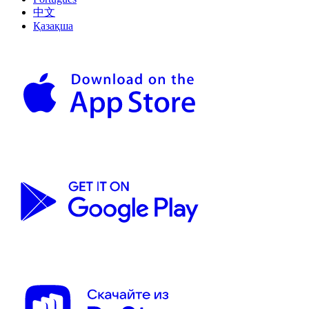
中文
Қазақша