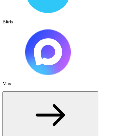
Bitrix
Max