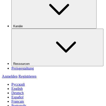
Kanäle
Ressourcen
Preisgestaltung
Anmelden
Registrieren
Русский
English
Deutsch
Español
Français
Português