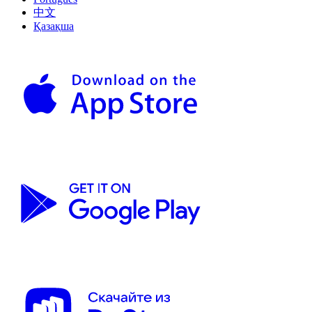
中文
Қазақша