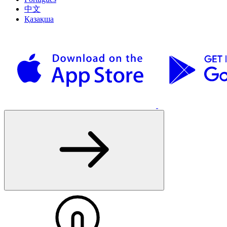
中文
Қазақша