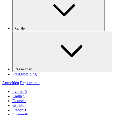
Kanäle
Ressourcen
Preisgestaltung
Anmelden
Registrieren
Русский
English
Deutsch
Español
Français
Português