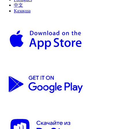
中文
Қазақша