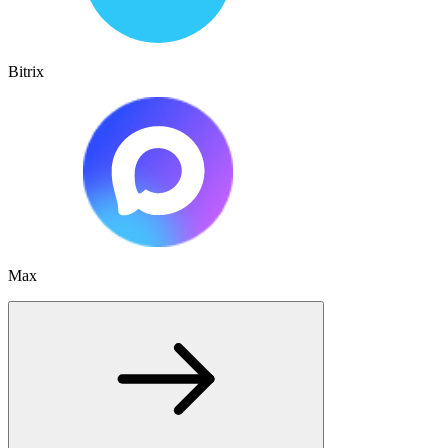
Bitrix
Max