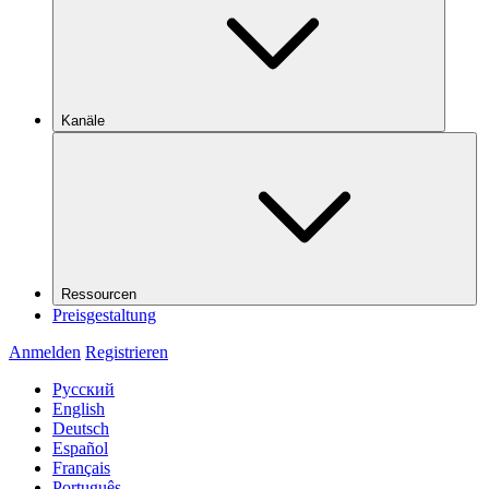
Kanäle
Ressourcen
Preisgestaltung
Anmelden
Registrieren
Русский
English
Deutsch
Español
Français
Português