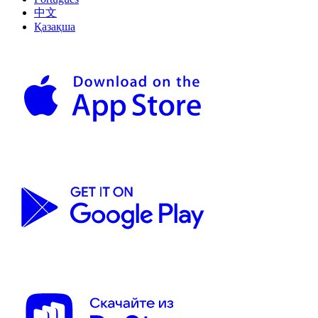
中文
Қазақша