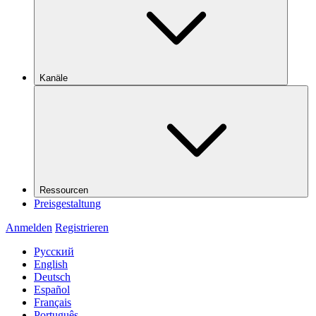
Kanäle
Ressourcen
Preisgestaltung
Anmelden
Registrieren
Русский
English
Deutsch
Español
Français
Português