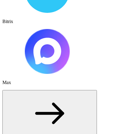
Bitrix
Max