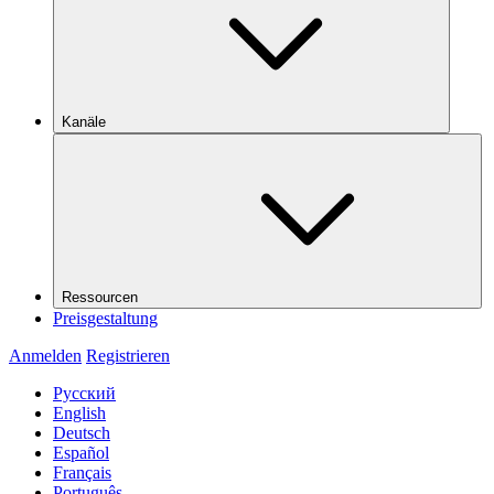
Kanäle
Ressourcen
Preisgestaltung
Anmelden
Registrieren
Русский
English
Deutsch
Español
Français
Português