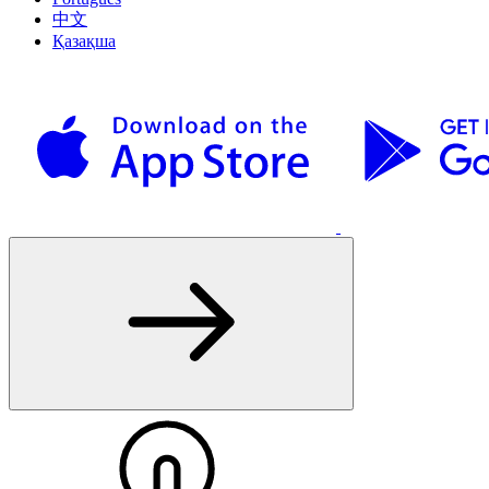
中文
Қазақша