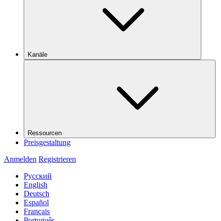
Kanäle
Ressourcen
Preisgestaltung
Anmelden
Registrieren
Русский
English
Deutsch
Español
Français
Português