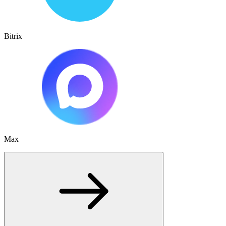
Bitrix
Max