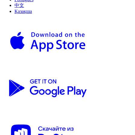
中文
Қазақша