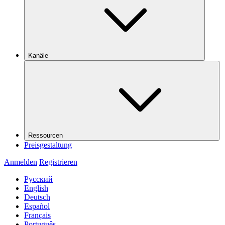
Kanäle
Ressourcen
Preisgestaltung
Anmelden
Registrieren
Русский
English
Deutsch
Español
Français
Português