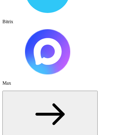
Bitrix
Max