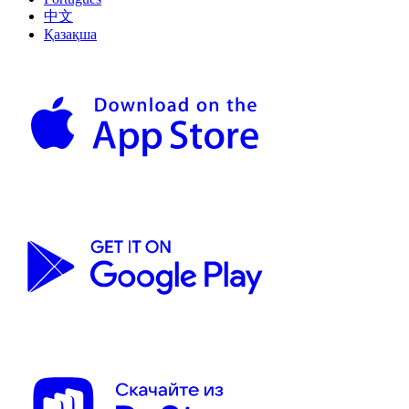
中文
Қазақша