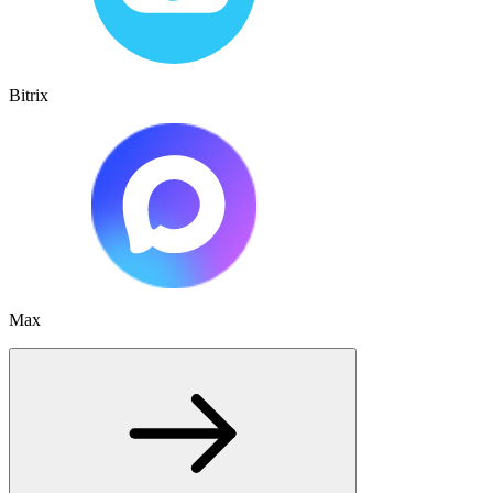
Bitrix
Max