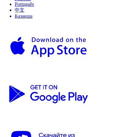
Português
中文
Қазақша