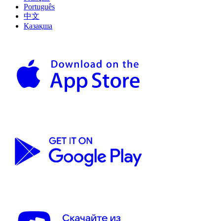
Português
中文
Қазақша