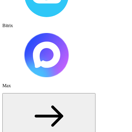
Bitrix
Max