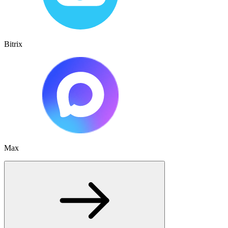
Bitrix
Max