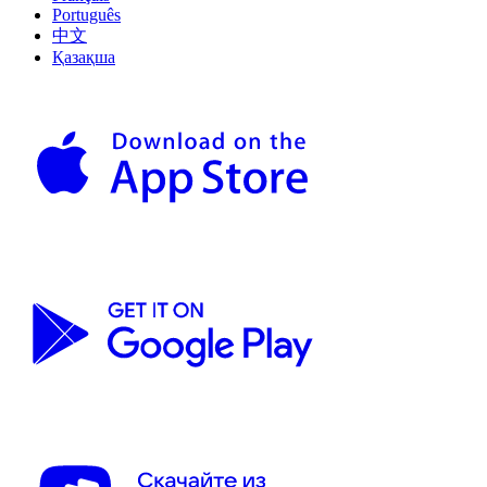
Português
中文
Қазақша