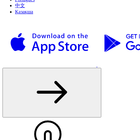
中文
Қазақша