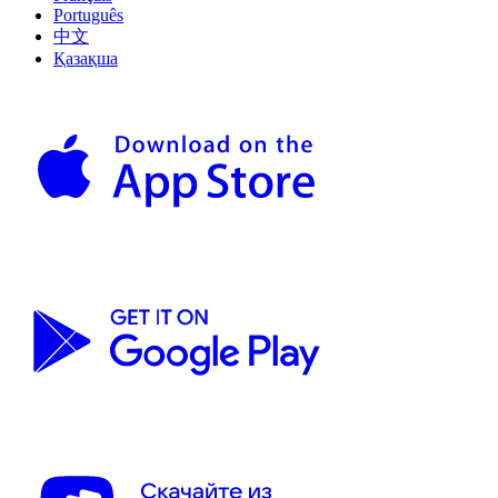
Português
中文
Қазақша