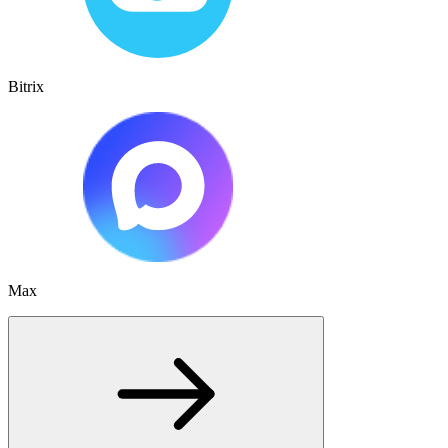
Bitrix
Max