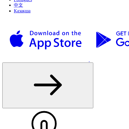
中文
Қазақша