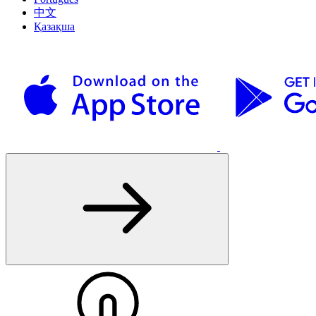
中文
Қазақша