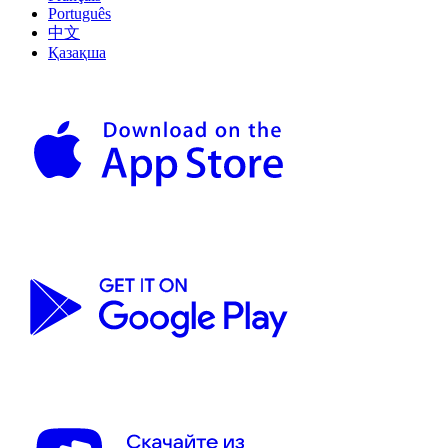
Português
中文
Қазақша