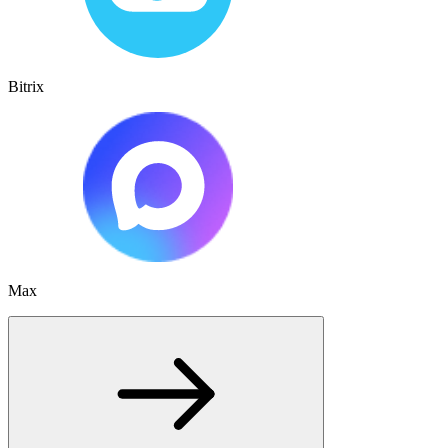
Bitrix
Max