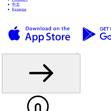
中文
Қазақша