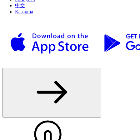
中文
Қазақша