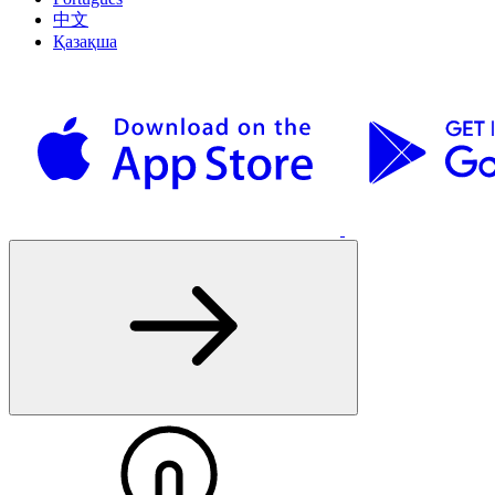
中文
Қазақша