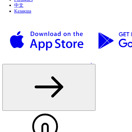
中文
Қазақша