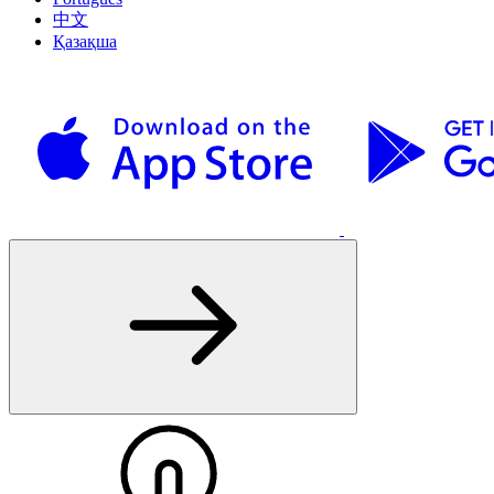
中文
Қазақша