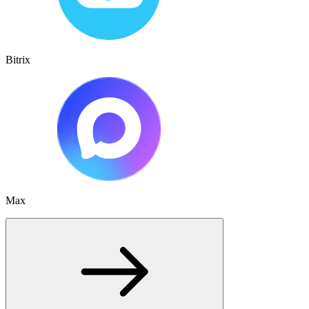
Bitrix
Max