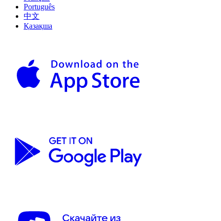
Português
中文
Қазақша