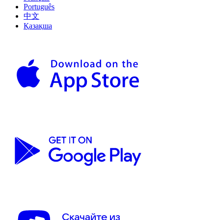
Português
中文
Қазақша