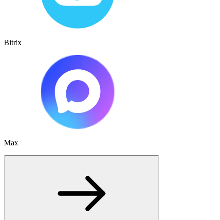
Bitrix
Max