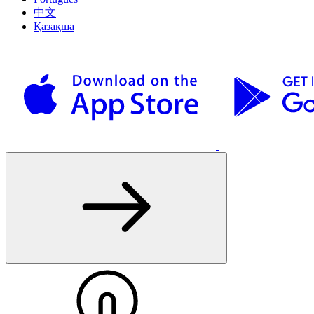
中文
Қазақша