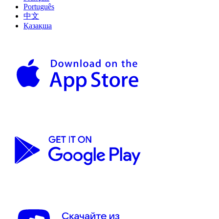
Português
中文
Қазақша