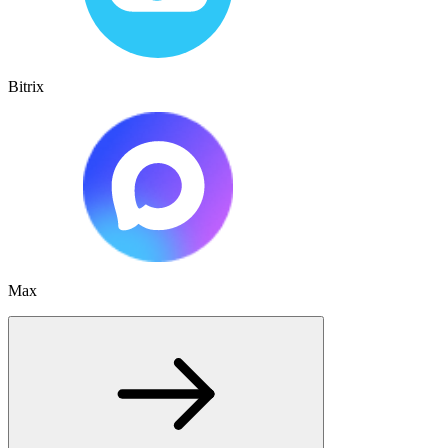
Bitrix
Max