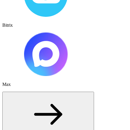
Bitrix
Max