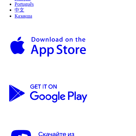
Português
中文
Қазақша