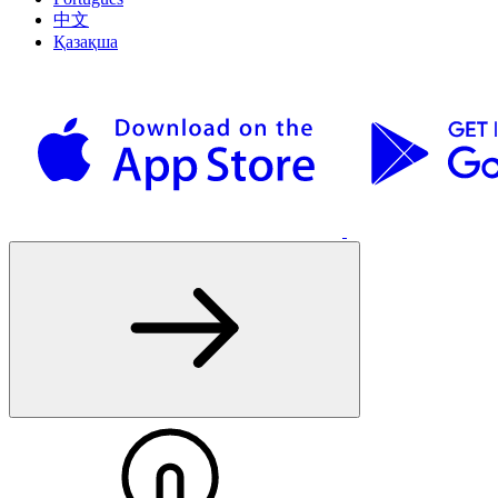
中文
Қазақша