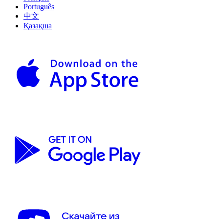
Português
中文
Қазақша