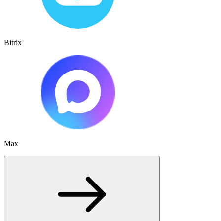
Bitrix
Max