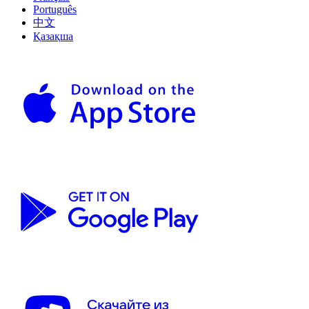
Português
中文
Қазақша