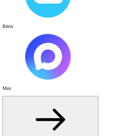
Bitrix
Max