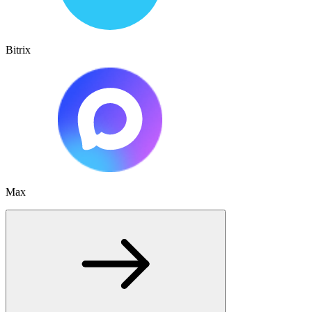
Bitrix
Max