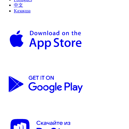
中文
Қазақша