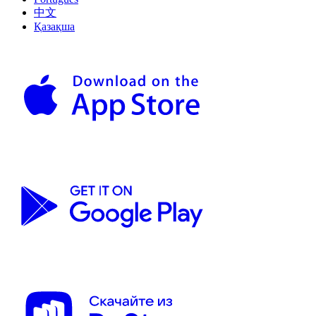
中文
Қазақша