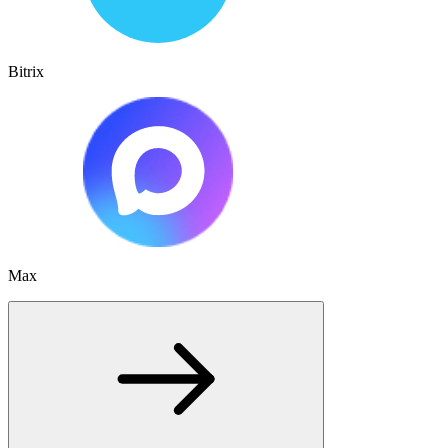
Bitrix
Max