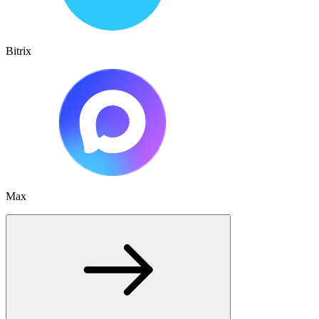
Bitrix
Max