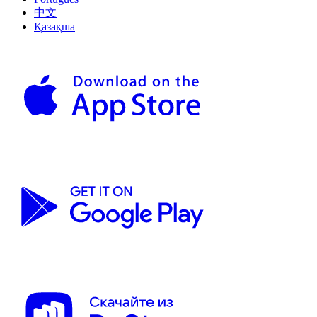
中文
Қазақша