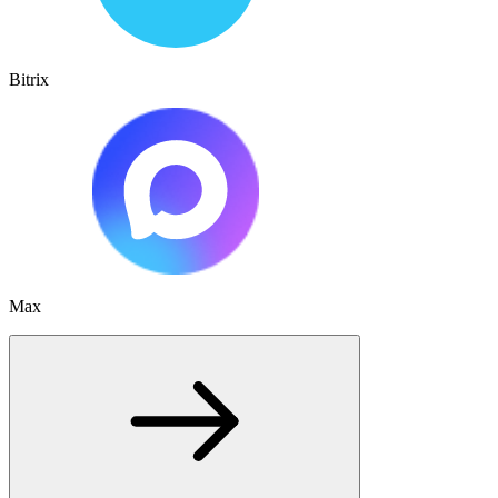
Bitrix
Max