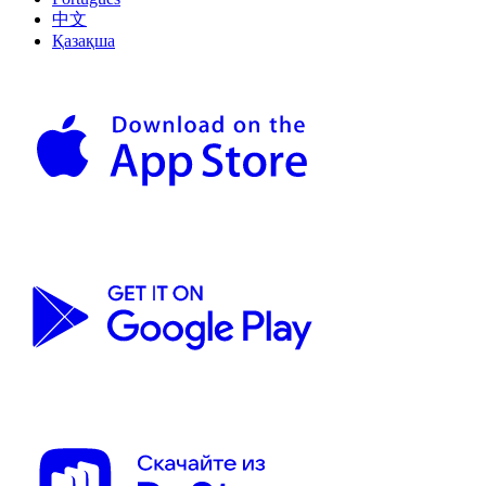
中文
Қазақша