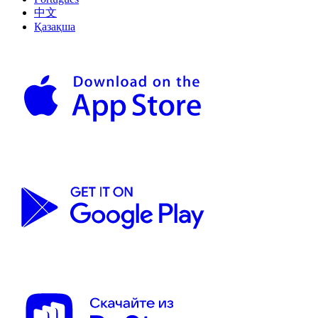
中文
Қазақша