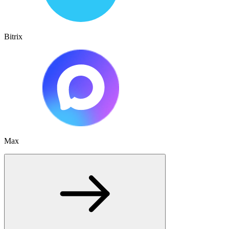
Bitrix
Max