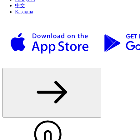
中文
Қазақша