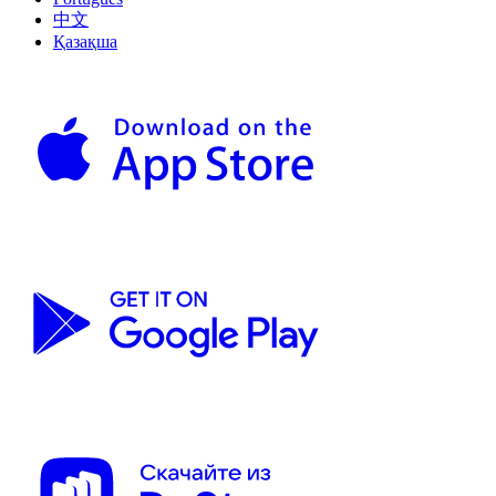
中文
Қазақша