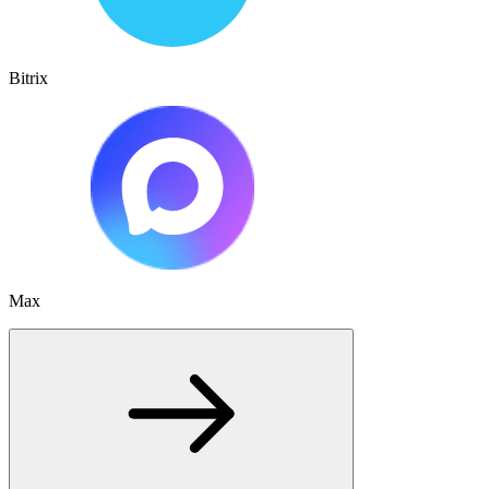
Bitrix
Max