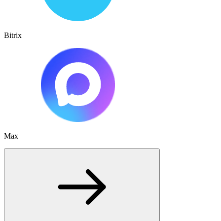
Bitrix
Max