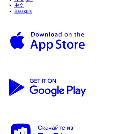
中文
Қазақша