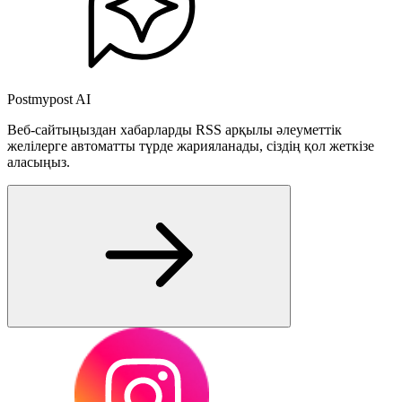
Postmypost AI
Веб-сайтыңыздан хабарларды RSS арқылы әлеуметтік
желілерге автоматты түрде жарияланады, сіздің қол жеткізе
аласыңыз.