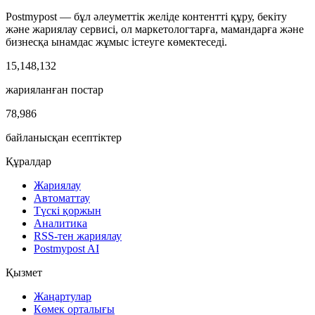
Postmypost — бұл әлеуметтік желіде контентті құру, бекіту
және жариялау сервисі, ол маркетологтарға, мамандарға және
бизнесқа ынамдас жұмыс істеуге көмектеседі.
15,148,132
жарияланған постар
78,986
байланысқан есептіктер
Құралдар
Жариялау
Автоматтау
Түскі қоржын
Аналитика
RSS-тен жариялау
Postmypost AI
Қызмет
Жаңартулар
Көмек орталығы