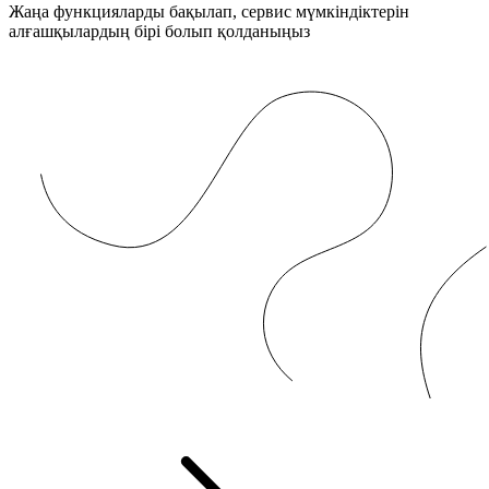
Жаңа функцияларды бақылап, сервис мүмкіндіктерін
алғашқылардың бірі болып қолданыңыз