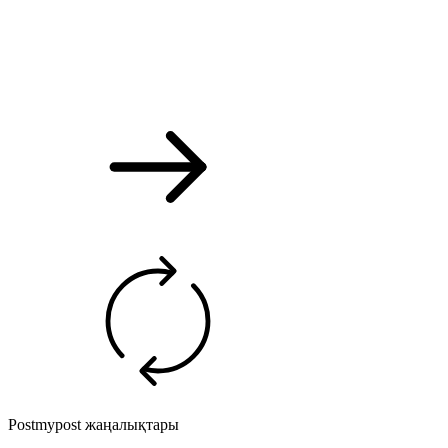
Postmypost жаңалықтары