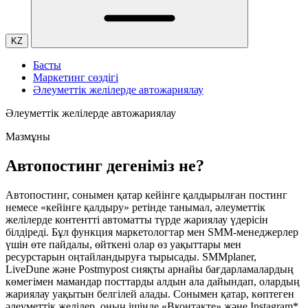
KZ
Басты
Маркетинг сөздігі
Әлеуметтік желілерде автожариялау
Әлеуметтік желілерде автожариялау
Мазмұны
Автопостинг дегеніміз не?
Автопостинг, сонымен қатар кейінге қалдырылған постинг
немесе «кейінге қалдыру» ретінде танымал, әлеуметтік
желілерде контентті автоматты түрде жариялау үдерісін
білдіреді. Бұл функция маркетологтар мен SMM-менеджерлер
үшін өте пайдалы, өйткені олар өз уақыттары мен
ресурстарын оңтайландыруға тырысады. SMMplaner,
LiveDune және Postmypost сияқты арнайы бағдарламалардың
көмегімен мамандар посттарды алдын ала дайындап, олардың
жариялау уақытын белгілей алады. Сонымен қатар, көптеген
әлеуметтік желілер, оның ішінде «Вконтакте» және Instagram*,