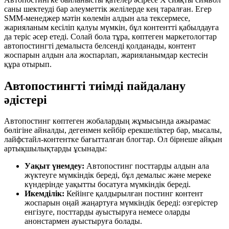
саны шектеуді бар әлеуметтік желілерде кең таралған. Егер
SMM-менеджер мәтін көлемін алдын ала тексермесе,
жарияланым кесіліп қалуы мүмкін, бұл контентті қабылдауға
да теріс әсер етеді. Солай бола тұра, көптеген маркетологтар
автопостингті демалыста белсенді қолданады, контент
жоспарын алдын ала жоспарлап, жарияланымдар кестесін
құра отырып.
Автопостингті тиімді пайдалану
әдістері
Автопостинг көптеген жобалардың жұмысында ажырамас
бөлігіне айналды, дегенмен кейбір ерекшеліктер бар, мысалы,
лайфстайл-контентке бағытталған блогтар. Ол бірнеше айқын
артықшылықтарды ұсынады:
Уақыт үнемдеу:
Автопостинг посттарды алдын ала
жүктеуге мүмкіндік береді, бұл демалыс және мереке
күндерінде уақытты босатуға мүмкіндік береді.
Икемділік:
Кейінге қалдырылған постинг контент
жоспарын оңай жаңартуға мүмкіндік береді: өзгерістер
енгізуге, посттарды ауыстыруға немесе оларды
анонстармен ауыстыруға болады.