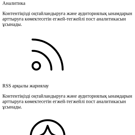
Аналитика
Контентіңізді оңтайландыруға және аудиториялық ынамдарын
арттыруға көмектесетін егжей-тегжейлі пост аналитикасын
ұсынады.
RSS арқылы жариялау
Контентіңізді оңтайландыруға және аудиториялық ынамдарын
арттыруға көмектесетін егжей-тегжейлі пост аналитикасын
ұсынады.