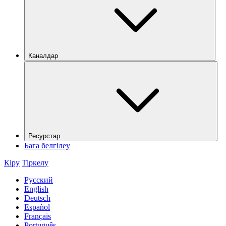
Каналдар
Ресурстар
Баға белгілеу
Кіру
Тіркелу
Русский
English
Deutsch
Español
Français
Português