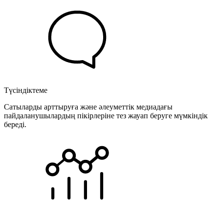
Түсіндіктеме
Сатыларды арттыруға және әлеуметтік медиадағы
пайдаланушылардың пікірлеріне тез жауап беруге мүмкіндік
береді.