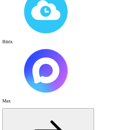
Bitrix
Max