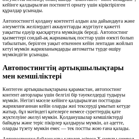
кейінге қалдырылған постингті орнату үшін кіріктірілген
құралдар ұсынады.
Автопостингті қолдану контентті алдын ала дайындауға және
әлеуметтік желілердегі аккаунттарды жүргізуге қажетті
уақытты едәуір қысқартуға мүмкіндік береді. Автопостинг
қызметтері сондай-ақ жарнамалық посттар үшін өзекті болып
табылатын, берілген уақыт өткеннен кейін лентадан жойлып
кетуі мүмкін жарияланымдарды автоматты түрде өшіру
мүмкіндігін ұсынады.
Автопостингтің артықшылықтары
мен кемшіліктері
Көптеген артықшылықтарына қарамастан, автопостинг
контент авторлары үшін белгілі бір тәуекелдерді тудыруы
мүмкін. Негізгі мәселе кейінге қалдырылған посттарды
жарияланғаннан кейін оларды жиі тексеруді ұмытып кетуде
жатыр, бұл мәтіндегі қателерге немесе суреттердің қате
жүктелуіне әкелуі мүмкін. Қолданушылар кемшіліктерді
байқауы және теріс пікірлер қалдыруы мүмкін, ал әдетте,
оларды түзету мүмкін емес — тек постты жою ғана қалады.
Автопостингке байланысты қателер әсіресе X сияқты символ