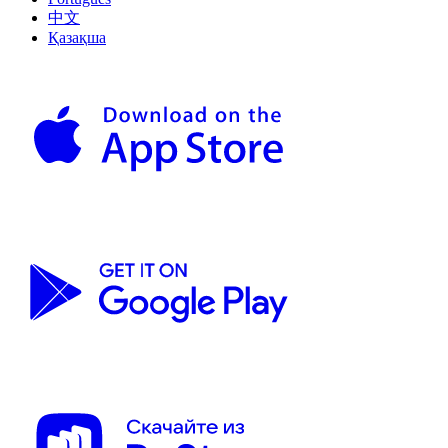
中文
Қазақша