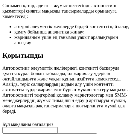
Сонымен қатар, әдеттегі жұмыс кестесінде автопостинг
қызметтері сияқты маңызды тапсырмаларды орындауға
көмектеседі:
әртүрлі әлеуметтік желілерде бірдей контентті қайталау;
қамту бойынша аналитика жинау;
жарияланым үшін ең танымал уақыт аралықтарын
анықтау.
Қорытынды
Автопостинг әлеуметтік желілердегі контентті басқаруда
қуатты құрал болып табылады, ол жариялау үдерісін
оңтайландыруға және уақыт құнын азайтуға көмектеседі.
Алайда, теріс салдарлардың алдын алу үшін контентті
автоматты түрде жарияламас бұрын мұқият тексеру маңызды.
Автопостингті теңгерімді қолдану маркетологтар мен SMM-
менеджерлердің жұмыс тиімділігін едәуір арттыруы мүмкін,
оларға маңыздырақ тапсырмаларға шоғырлануға мүмкіндік
береді.
Бұл мақаланы бағалаңыз