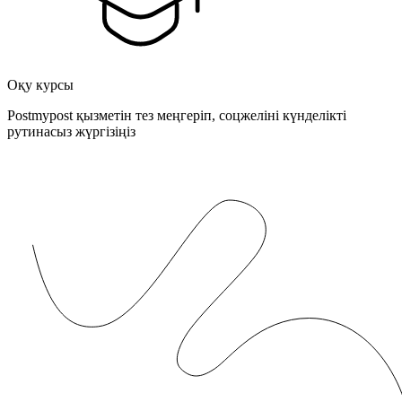
Оқу курсы
Postmypost қызметін тез меңгеріп, соцжеліні күнделікті
рутинасыз жүргізіңіз