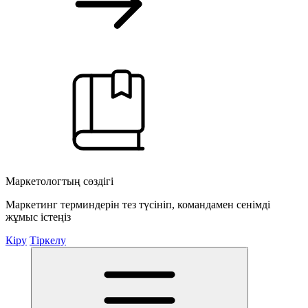
Маркетологтың сөздігі
Маркетинг терминдерін тез түсініп, командамен сенімді
жұмыс істеңіз
Кіру
Тіркелу