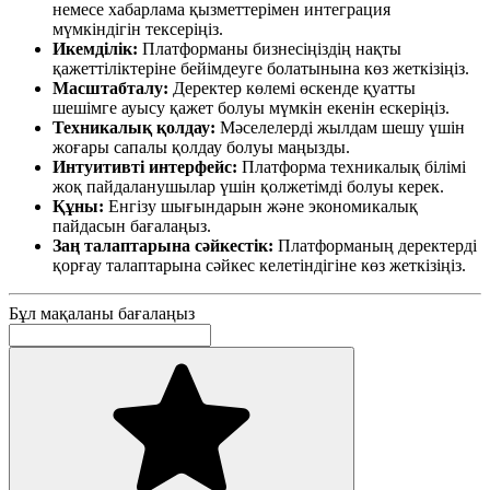
немесе хабарлама қызметтерімен интеграция
мүмкіндігін тексеріңіз.
Икемділік:
Платформаны бизнесіңіздің нақты
қажеттіліктеріне бейімдеуге болатынына көз жеткізіңіз.
Масштабталу:
Деректер көлемі өскенде қуатты
шешімге ауысу қажет болуы мүмкін екенін ескеріңіз.
Техникалық қолдау:
Мәселелерді жылдам шешу үшін
жоғары сапалы қолдау болуы маңызды.
Интуитивті интерфейс:
Платформа техникалық білімі
жоқ пайдаланушылар үшін қолжетімді болуы керек.
Құны:
Енгізу шығындарын және экономикалық
пайдасын бағалаңыз.
Заң талаптарына сәйкестік:
Платформаның деректерді
қорғау талаптарына сәйкес келетіндігіне көз жеткізіңіз.
Бұл мақаланы бағалаңыз