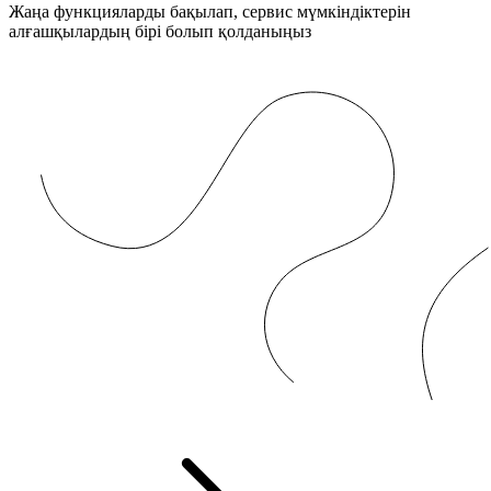
Жаңа функцияларды бақылап, сервис мүмкіндіктерін
алғашқылардың бірі болып қолданыңыз