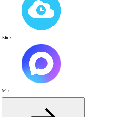
Bitrix
Max