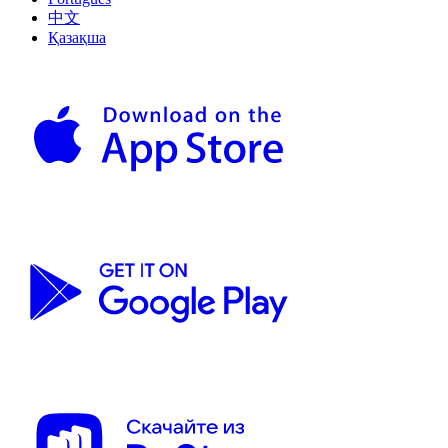
中文
Қазақша