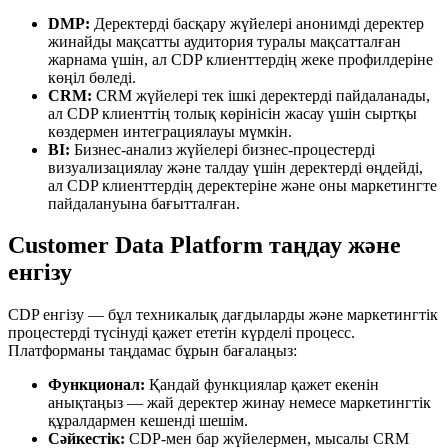
DMP:
Деректерді басқару жүйелері анонимді деректер
жинайды мақсатты аудитория туралы мақсатталған
жарнама үшін, ал CDP клиенттердің жеке профилдеріне
көңіл бөледі.
CRM:
CRM жүйелері тек ішкі деректерді пайдаланады,
ал CDP клиенттің толық көрінісін жасау үшін сыртқы
көздермен интеграциялауы мүмкін.
BI:
Бизнес-анализ жүйелері бизнес-процестерді
визуализациялау және талдау үшін деректерді өңдейді,
ал CDP клиенттердің деректеріне және оны маркетингте
пайдалануына бағытталған.
Customer Data Platform таңдау және
енгізу
CDP енгізу — бұл техникалық дағдыларды және маркетингтік
процестерді түсінуді қажет ететін күрделі процесс.
Платформаны таңдамас бұрын бағалаңыз:
Функционал:
Қандай функциялар қажет екенін
анықтаңыз — жай деректер жинау немесе маркетингтік
құралдармен кешенді шешім.
Сәйкестік:
CDP-мен бар жүйелермен, мысалы CRM