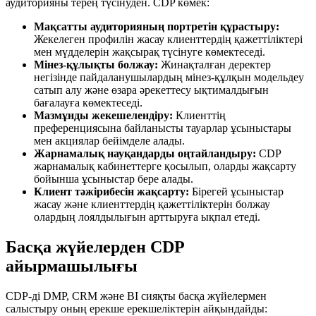
аудиторияны терең түсінуден. CDP көмек:
Мақсатты аудиторияның портретін құрастыру:
Жекелеген профилін жасау клиенттердің қажеттіліктері
мен мүдделерін жақсырақ түсінуге көмектеседі.
Мінез-құлықты болжау:
Жинақталған деректер
негізінде пайдаланушылардың мінез-құлқын модельдеу
сатып алу және өзара әрекеттесу ықтималдығын
бағалауға көмектеседі.
Мазмұнды жекешелендіру:
Клиенттің
преференциясына байланысты тауарлар ұсыныстары
мен акциялар бейімделе алады.
Жарнамалық науқандарды оңтайландыру:
CDP
жарнамалық кабинеттерге қосылып, оларды жақсарту
бойынша ұсыныстар бере алады.
Клиент тәжірибесін жақсарту:
Бірегей ұсыныстар
жасау және клиенттердің қажеттіліктерін болжау
олардың лоялдылығын арттыруға ықпал етеді.
Басқа жүйелерден CDP
айырмашылығы
CDP-ді DMP, CRM және BI сияқты басқа жүйелермен
салыстыру оның ерекше ерекшеліктерін айқындайды: