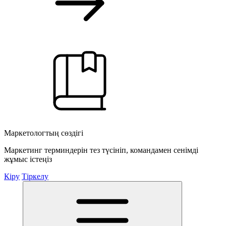
Маркетологтың сөздігі
Маркетинг терминдерін тез түсініп, командамен сенімді
жұмыс істеңіз
Кіру
Тіркелу