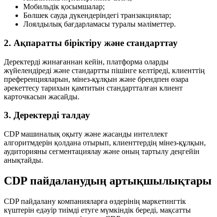
Мобильдік қосымшалар;
Бөлшек сауда дүкендеріндегі транзакциялар;
Лоялдылық бағдарламасы туралы мәліметтер.
2. Ақпаратты біріктіру және стандарттау
Деректерді жинағаннан кейін, платформа оларды
жүйелендіреді және стандартты пішінге келтіреді, клиенттің
преференцияларын, мінез-құлқын және брендпен өзара
әрекеттесу тарихын қамтитын стандартталған клиент
карточкасын жасайды.
3. Деректерді талдау
CDP машиналық оқыту және жасанды интеллект
алгоритмдерін қолдана отырып, клиенттердің мінез-құлқын,
аудиторияны сегментациялау және оның тартылу деңгейін
анықтайды.
CDP пайдаланудың артықшылықтары
CDP пайдалану компанияларға өздерінің маркетингтік
күштерін едәуір тиімді етуге мүмкіндік береді, мақсатты