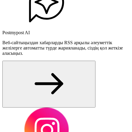
Postmypost AI
Веб-сайтыңыздан хабарларды RSS арқылы әлеуметтік
желілерге автоматты түрде жарияланады, сіздің қол жеткізе
аласыңыз.