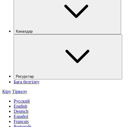
Каналдар
Ресурстар
Баға белгілеу
Кіру
Тіркелу
Русский
English
Deutsch
Español
Français
Português