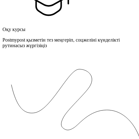
Оқу курсы
Postmypost қызметін тез меңгеріп, соцжеліні күнделікті
рутинасыз жүргізіңіз