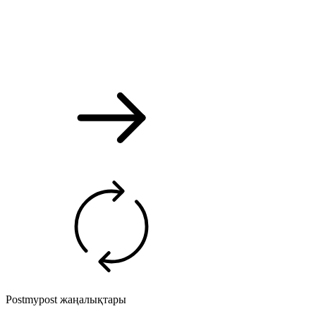
Postmypost жаңалықтары