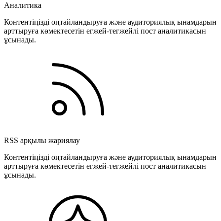
Аналитика
Контентіңізді оңтайландыруға және аудиториялық ынамдарын
арттыруға көмектесетін егжей-тегжейлі пост аналитикасын
ұсынады.
RSS арқылы жариялау
Контентіңізді оңтайландыруға және аудиториялық ынамдарын
арттыруға көмектесетін егжей-тегжейлі пост аналитикасын
ұсынады.