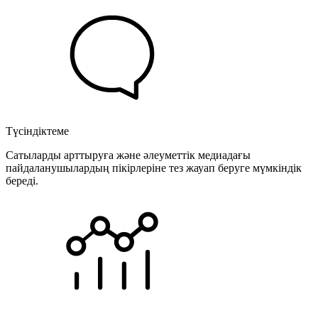
Түсіндіктеме
Сатыларды арттыруға және әлеуметтік медиадағы
пайдаланушылардың пікірлеріне тез жауап беруге мүмкіндік
береді.