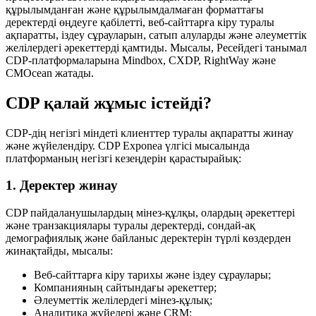
құрылымданған және құрылымдалмаған форматтағы
деректерді өңдеуге қабілетті, веб-сайттарға кіру туралы
ақпаратты, іздеу сұрауларын, сатып алуларды және әлеуметтік
желілердегі әрекеттерді қамтиды. Мысалы, Ресейдегі танымал
CDP-платформаларына Mindbox, CXDP, RightWay және
CMOcean жатады.
CDP қалай жұмыс істейді?
CDP-дің негізгі міндеті клиенттер туралы ақпаратты жинау
және жүйелендіру. CDP Exponea үлгісі мысалында
платформаның негізгі кезеңдерін қарастырайық:
1. Деректер жинау
CDP пайдаланушылардың мінез-құлқы, олардың әрекеттері
және транзакциялары туралы деректерді, сондай-ақ
демографиялық және байланыс деректерін түрлі көздерден
жинақтайды, мысалы:
Веб-сайттарға кіру тарихы және іздеу сұраулары;
Компанияның сайтындағы әрекеттер;
Әлеуметтік желілердегі мінез-құлық;
Аналитика жүйелері және CRM;