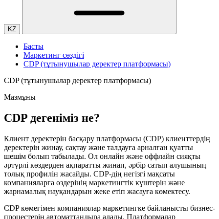
KZ
Басты
Маркетинг сөздігі
CDP (тұтынушылар деректер платформасы)
CDP (тұтынушылар деректер платформасы)
Мазмұны
CDP дегеніміз не?
Клиент деректерін басқару платформасы (CDP) клиенттердің
деректерін жинау, сақтау және талдауға арналған қуатты
шешім болып табылады. Ол онлайн және оффлайн сияқты
әртүрлі көздерден ақпаратты жинап, әрбір сатып алушының
толық профилін жасайды. CDP-дің негізгі мақсаты
компанияларға өздерінің маркетингтік күштерін және
жарнамалық науқандарын жеке етіп жасауға көмектесу.
CDP көмегімен компаниялар маркетингке байланысты бизнес-
процестерін автоматтандыра алады. Платформалар