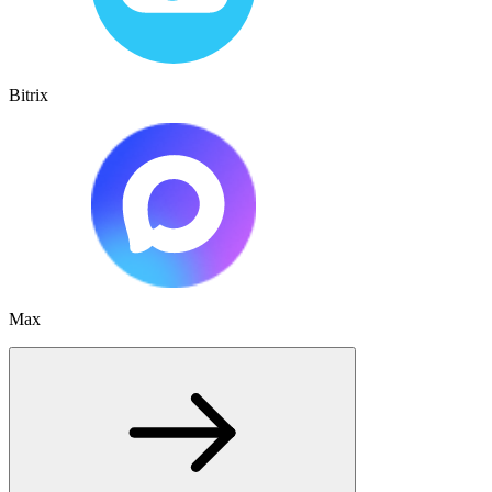
Bitrix
Max