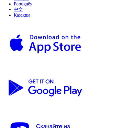
Português
中文
Қазақша