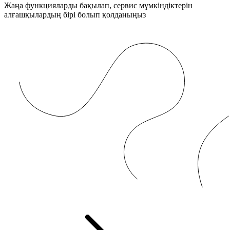
Жаңа функцияларды бақылап, сервис мүмкіндіктерін
алғашқылардың бірі болып қолданыңыз