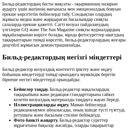
Бильд-редактордың басты мақсаты - оқырманның назарын
аударту үшін мәтіннің мағынасы мен эмоционалдық бояуын
ерекше көрсететін бейнелерді табу. Сондықтан олардың
жұмысы медиа және жарқыраған басылымдар сияқты
салаларда ерекше қажетті. Сәтті визуал пайдаланудың
үлгілерін GQ және The Sun Magazine сияқты журналдардың
мұқабаларынан көруге болады, мұнда фотосуреттер шығудың
тақырыптарын тиімді көрсетіп, бильд-редакторлардың жоғары
деңгейлі жұмысын демонстрациялайды.
Бильд-редактордың негізгі міндеттері
Бильд-редактор визуалдық контентті іріктеу және өңдеу
бойынша міндеттерді тиімді орындауға мүмкіндік беретін
бірнеше негізгі міндеттерді орындайды:
Бейнелер таңдау.
Бильд-редактор мақалалардың
тақырыбына және редакция стандарттарына сәйкес
келетін визуалдық материалды таңдауға жауап береді.
Иллюстрацияларды өңдеу.
Маман бейнелерді
редакциялаумен айналысады, оның ішінде түсті түзетуді,
ретушьты және басылым стиліне бейімдеуді.
Фото банкті жаңарту.
Бильд-редактор суреттер
мұрағатына бақылау жасайды, оларды тақырыптар