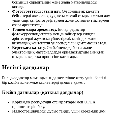
бойынша сұрыптайды және жаңа материалдарды
қосады.
Фотосуреттерді сатып алу.
Ол сондай-ақ қажетті
бейнелерді авторлық құқықты сақтай отырып сатып алу
үшін сыртқы фотографтармен және фотоагенттіктермен
өзара әрекеттеседі.
Топпен өзара әрекеттесу.
Бильд-редактор
фотокорреспонденттер мен дизайнерлер сияқты
әріптестерді жұмысқа үйлестіреді, мәтіндік және
визуалдық контенттің үйлесімділігін қамтамасыз етеді.
Версткаға қатысу.
Ол бейнелерді баспа және
электрондық материалдарда орналастыруды анықтай
отырып, верстка процесіне қатысады.
Негізгі дағдылар
Бильд-редактор мамандығында жетістікке жету үшін белгілі
бір кәсіби және жеке қасиеттерді дамыту қажет:
Кәсіби дағдылар (қатқыл дағдылар)
Көркемдік ресімдеудің стандарттары мен UI/UX
принциптерін білу.
Иллюстрацияларды дұрыс таңдау үшін көркемдік дәм