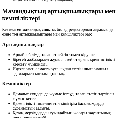
Мамандықтың артықшылықтары мен
кемшіліктері
Кез келген мамандық сияқты, бильд-редактордың жұмысы да
өзіне тән артықшылықтары мен кемшіліктері бар:
Артықшылықтар
Арнайы білімді талап етпейтін төмен кіру шегі.
Бірегей жобалармен жұмыс істей отырып, креативтілікті
көрсету мүмкіндігі.
Идеялармен алмастыруға ықпал ететін шығармашыл
адамдармен ынтымақтастық.
Кемшіліктер
Демалыс күндері де жұмыс істеуді талап ететін тәртіпсіз
жұмыс кестесі.
Қажеттілікті төмендететін кішігірім басылымдарда
сұраныстың аздығы.
Қатаң мерзімдерден туындайтын жоғары жауаптылық
пен стресс деңгейі.