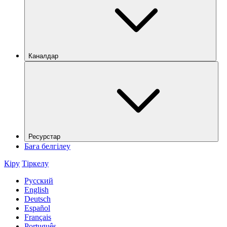
Каналдар
Ресурстар
Баға белгілеу
Кіру
Тіркелу
Русский
English
Deutsch
Español
Français
Português