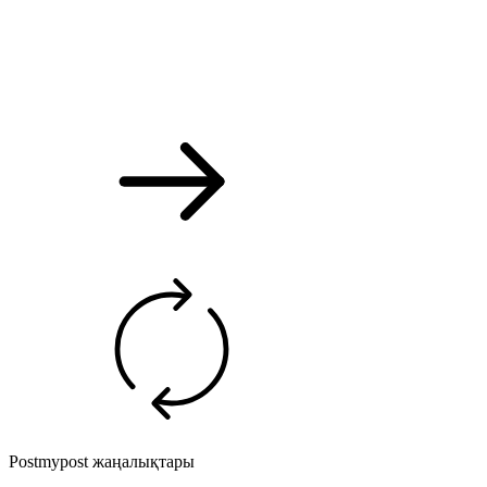
Postmypost жаңалықтары