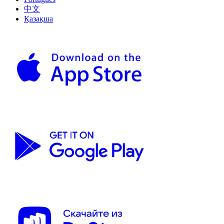
中文
Қазақша