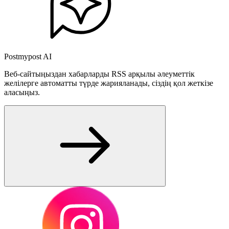
Postmypost AI
Веб-сайтыңыздан хабарларды RSS арқылы әлеуметтік
желілерге автоматты түрде жарияланады, сіздің қол жеткізе
аласыңыз.