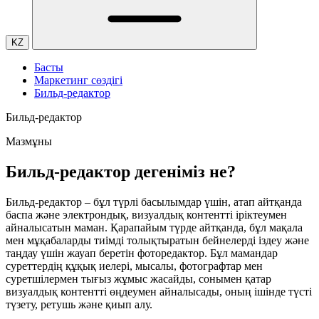
KZ
Басты
Маркетинг сөздігі
Бильд-редактор
Бильд-редактор
Мазмұны
Бильд-редактор дегеніміз не?
Бильд-редактор – бұл түрлі басылымдар үшін, атап айтқанда
баспа және электрондық, визуалдық контентті іріктеумен
айналысатын маман. Қарапайым түрде айтқанда, бұл мақала
мен мұқабаларды тиімді толықтыратын бейнелерді іздеу және
таңдау үшін жауап беретін фоторедактор. Бұл мамандар
суреттердің құқық иелері, мысалы, фотографтар мен
суретшілермен тығыз жұмыс жасайды, сонымен қатар
визуалдық контентті өңдеумен айналысады, оның ішінде түсті
түзету, ретушь және қиып алу.