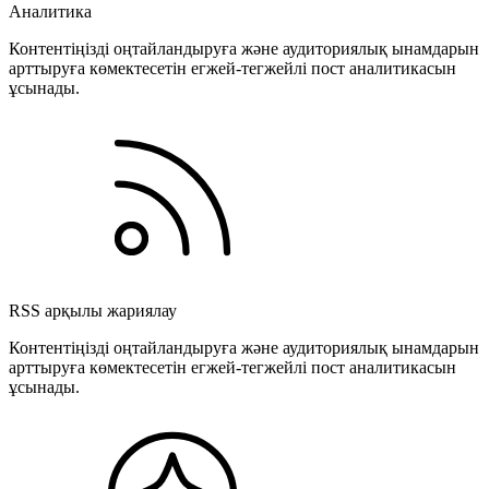
Аналитика
Контентіңізді оңтайландыруға және аудиториялық ынамдарын
арттыруға көмектесетін егжей-тегжейлі пост аналитикасын
ұсынады.
RSS арқылы жариялау
Контентіңізді оңтайландыруға және аудиториялық ынамдарын
арттыруға көмектесетін егжей-тегжейлі пост аналитикасын
ұсынады.