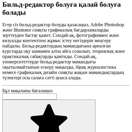
Бильд-редактор болуға қалай болуға
болады
Егер сіз бильд-редактор болуды қаласаңыз, Adobe Photoshop
және Illustrator сияқты графикалық бағдарламаларды
зерттеуден бастау қажет. Сондай-ақ, фотографиямен және
визуалды контентпен жұмыс істеу негіздерін меңгеру
пайдалы. Бильд-редактордың мамандығына арналған
курстарда оқу шамамен алты айға созылып, теориялық және
практикалық сабақтарды қамтиды. Сондай-ақ,
университеттерде бильд-редактор мамандығы
оқытылмайтынын ескеру маңызды, бірақ журналистика
немесе графикалық дизайн сияқты жақын мамандықтардың
түлектері осы салаға сәтті ауыса алады.
Бұл мақаланы бағалаңыз