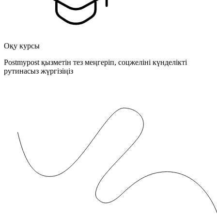
Оқу курсы
Postmypost қызметін тез меңгеріп, соцжеліні күнделікті
рутинасыз жүргізіңіз