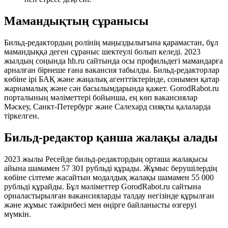
Мамандықтың сұранысы
Бильд-редактордың ролінің маңыздылығына қарамастан, бұл
мамандыққа деген сұраныс шектеулі болып келеді. 2023
жылдың соңында hh.ru сайтында осы профильдегі мамандарға
арналған бірнеше ғана вакансия табылды. Бильд-редакторлар
көбіне ірі БАҚ және жаңалық агенттіктерінде, сонымен қатар
жарнамалық және сән басылымдарында қажет. GorodRabot.ru
порталының мәліметтері бойынша, ең көп вакансиялар
Мәскеу, Санкт-Петербург және Салехард сияқты қалаларда
тіркелген.
Бильд-редактор қанша жалақы алады
2023 жылы Ресейде бильд-редактордың орташа жалақысы
айына шамамен 57 301 рубльді құрады. Жұмыс берушілердің
көбіне сілтеме жасайтын модалдық жалақы шамамен 55 000
рубльді құрайды. Бұл мәліметтер GorodRabot.ru сайтына
орналастырылған вакансияларды талдау негізінде құрылған
және жұмыс тәжірибесі мен өңірге байланысты өзгеруі
мүмкін.