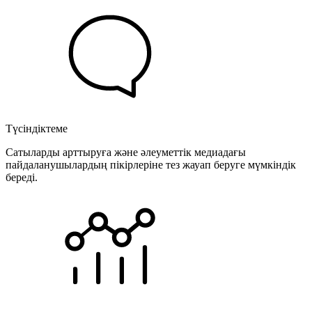
Түсіндіктеме
Сатыларды арттыруға және әлеуметтік медиадағы
пайдаланушылардың пікірлеріне тез жауап беруге мүмкіндік
береді.