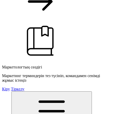
Маркетологтың сөздігі
Маркетинг терминдерін тез түсініп, командамен сенімді
жұмыс істеңіз
Кіру
Тіркелу