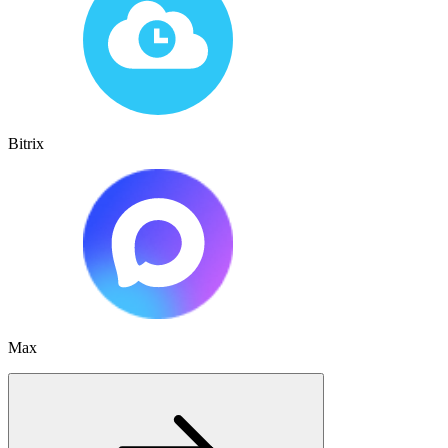
Bitrix
Max