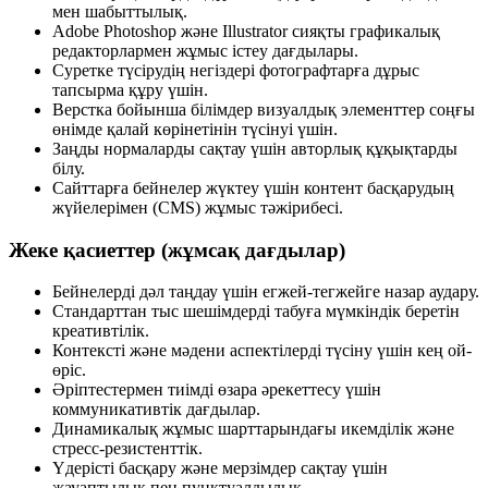
мен шабыттылық.
Adobe Photoshop және Illustrator сияқты графикалық
редакторлармен жұмыс істеу дағдылары.
Суретке түсірудің негіздері фотографтарға дұрыс
тапсырма құру үшін.
Верстка бойынша білімдер визуалдық элементтер соңғы
өнімде қалай көрінетінін түсінуі үшін.
Заңды нормаларды сақтау үшін авторлық құқықтарды
білу.
Сайттарға бейнелер жүктеу үшін контент басқарудың
жүйелерімен (CMS) жұмыс тәжірибесі.
Жеке қасиеттер (жұмсақ дағдылар)
Бейнелерді дәл таңдау үшін егжей-тегжейге назар аудару.
Стандарттан тыс шешімдерді табуға мүмкіндік беретін
креативтілік.
Контексті және мәдени аспектілерді түсіну үшін кең ой-
өріс.
Әріптестермен тиімді өзара әрекеттесу үшін
коммуникативтік дағдылар.
Динамикалық жұмыс шарттарындағы икемділік және
стресс-резистенттік.
Үдерісті басқару және мерзімдер сақтау үшін
жауаптылық пен пунктуалдылық.