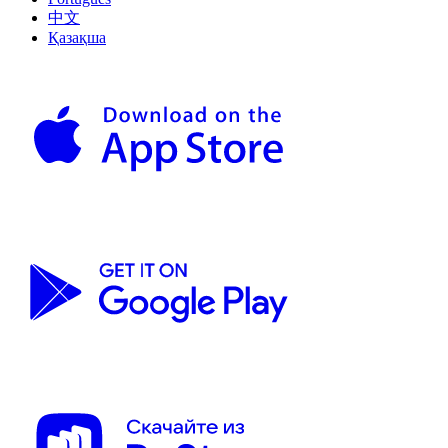
中文
Қазақша