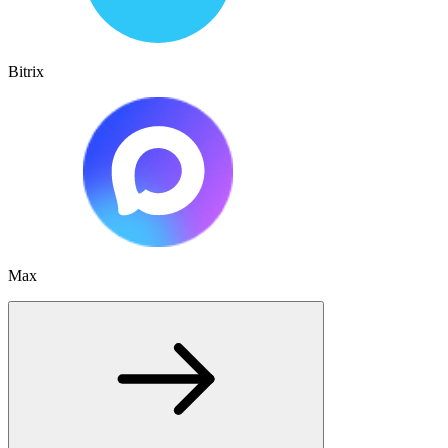
Bitrix
Max